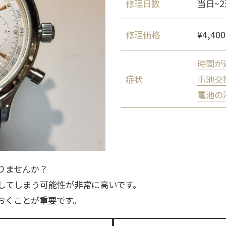
修理日数
当日~
修理価格
¥4,40
時間が
症状
電池交
電池の
りませんか？
してしまう可能性が非常に高いです。
おくことが重要です。