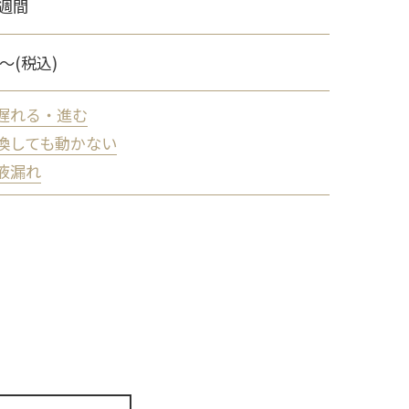
2週間
0〜(税込)
遅れる・進む
換しても動かない
液漏れ