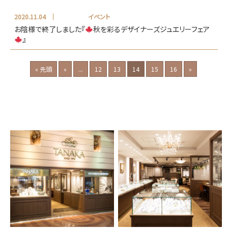
2020.11.04
イベント
お陰様で終了しました『
秋を彩るデザイナーズジュエリーフェア
』
« 先頭
«
...
12
13
14
15
16
»