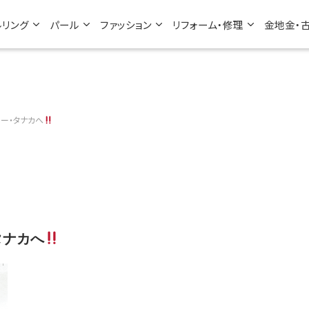
ルリング
パール
ファッション
リフォーム・修理
金地金・
ー・タナカへ
タナカへ