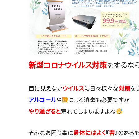
新型コロナウイルス対策
をするな
目に見えない
ウイルス
に日々様々な
対策
を
アルコール
や
酸
による消毒も必要ですが
やり過ぎると
荒れてしまいますよね
そんなお困り事に
身体にはよく
『
害
』
のあるも