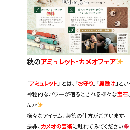
秋の
アミュレット・カメオフェア
「
アミュレット
」
とは、
「
お守り
」「
魔除け
」
とい
神秘的なパワーが宿るとされる様々な
宝石
んか
様々なアイテム、装飾の仕方がございます。
是非、
カメオの芸術
に触れてみてください