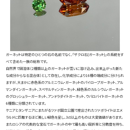
ガーネットは特定のひとつの石の名前でなく、「ザクロ石(ガーネット)」の系統をす
べて含めた一族の総称です。
自然界で固溶体（2種類以上のガーネットが互いに溶け込み、出来上がった新た
な成分からなる混合体）として存在し、化学成分により16種の端成分に分けられ
ますが、大まかに赤色系のアルミニウム・ガーネットのパイロープガーネット、アル
マンダインガーネット、スペサルティンガーネット、緑色系のカルシウム・ガーネット
のグロッシュラーガーネット、アンドラダイトガーネット、ウバロバイトガーネットの
6種類に分類されています。
ケニアとタンザニアにまたがるツァボ国立公園で産出されたツァボライトはエメ
ラルドに匹敵するほど美しい緑色を呈し、3ct以上のものは大変価値があります。
またロシアの代表的な宝石でガーネットの中で最も高い屈折率と分散度を持ち、